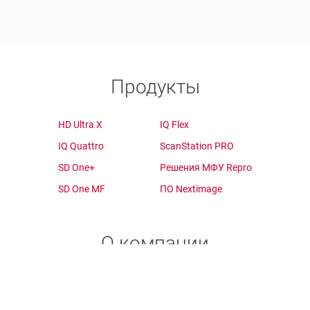
Продукты
HD Ultra X
IQ Flex
IQ Quattro
ScanStation PRO
SD One+
Решения МФУ Repro
SD One MF
ПО Nextimage
О компании
Выбор продукта
Поддержка