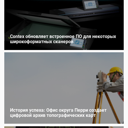
Contex обновляет встроенное ПО для некоторых
широкоформатных сканеров
История успеха: Офис округа Перри создает
цифровой архив топографических карт