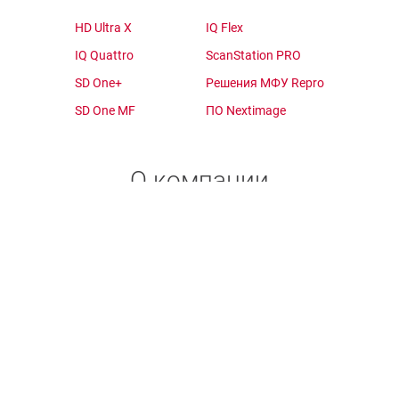
HD Ultra X
IQ Flex
IQ Quattro
ScanStation PRO
SD One+
Решения МФУ Repro
SD One MF
ПО Nextimage
О компании
Выбор продукта
Поддержка
О производителе
Где купить?