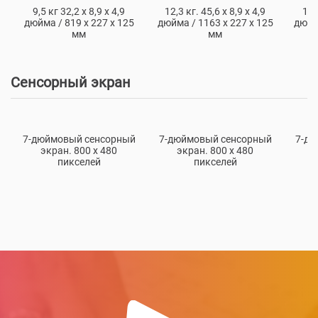
9,5 кг 32,2 х 8,9 х 4,9
12,3 кг. 45,6 х 8,9 х 4,9
14,
дюйма / 819 х 227 х 125
дюйма / 1163 х 227 х 125
дюйма
мм
мм
Сенсорный экран
7-дюймовый сенсорный
7-дюймовый сенсорный
7-дю
экран. 800 х 480
экран. 800 х 480
э
пикселей
пикселей