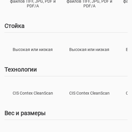
файлов TIFF, JPG, PDF и
файлов TIFF, JPG, PDF и
файл
PDF/A
PDF/A
Стойка
Высокая или низкая
Высокая или низкая
Вы
Технологии
CIS Contex CleanScan
CIS Contex CleanScan
CIS
Вес и размеры