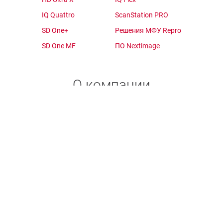
IQ Quattro
ScanStation PRO
SD One+
Решения МФУ Repro
SD One MF
ПО Nextimage
О компании
Выбор продукта
Поддержка
О производителе
Где купить?