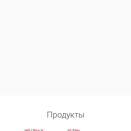
Продукты
HD Ultra X
IQ Flex