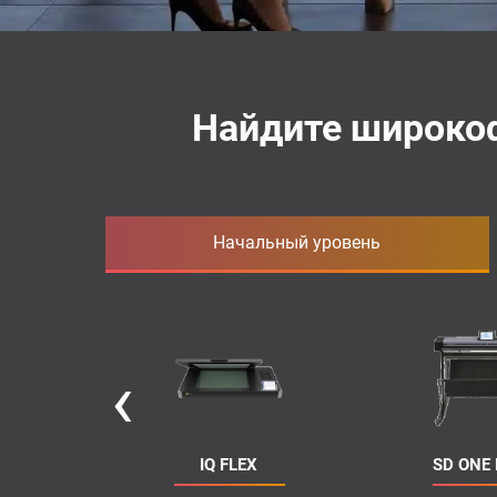
Найдите широко
Начальный уровень
‹
24
IQ FLEX
SD ONE 