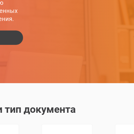
ю
менных
ения.
и тип документа