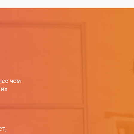
лее чем
гих
ет,