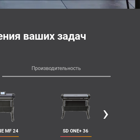
ния ваших задач
Производительность
›
NE MF 24
SD ONE+ 36
S