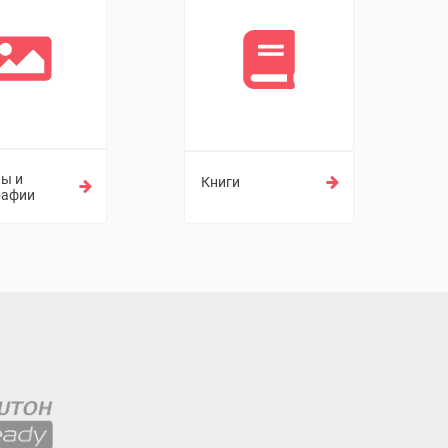
ны и
Книги
рафии