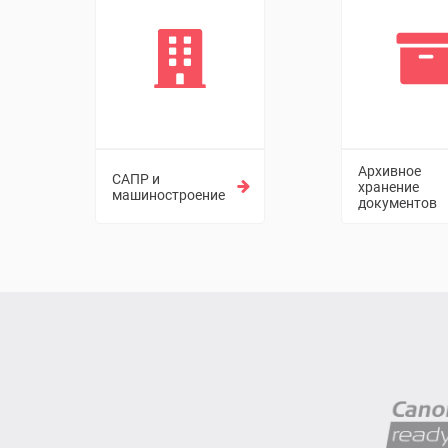
Архивное
САПР и
хранение
машиностроение
документов