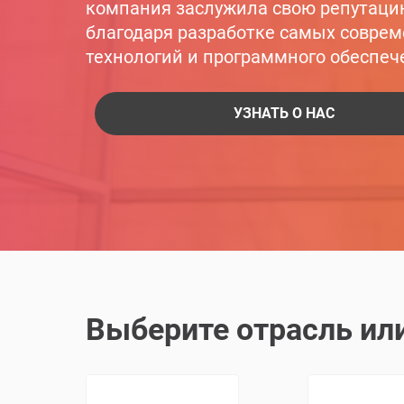
компания заслужила свою репутаци
благодаря разработке самых совре
технологий и программного обеспеч
УЗНАТЬ О НАС
Выберите отрасль ил