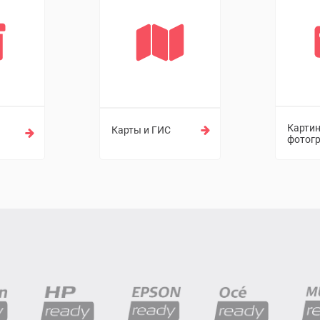
Карти
Карты и ГИС
фотог